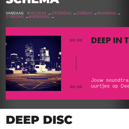
SCHEMA
VANDAAG
VRIJDAG
←
ZATERDAG
←
ZONDAG
←
MAANDAG
←
←
DINSDAG
←
WOENSDAG
←
DEEP IN 
00:00
Jouw soundtra
uurtjes op De
06:00
DEEP DISC